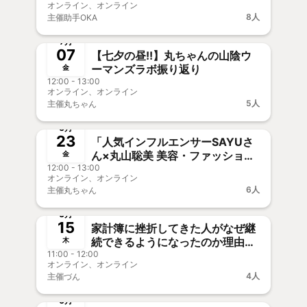
オンライン、オンライン
8人
主催
助手OKA
終了
🎥オフOK
7月
07
【七夕の昼!!】丸ちゃんの山陰ウ
ーマンズラボ振り返り
金
12:00 - 13:00
オンライン、オンライン
5人
主催
丸ちゃん
終了
事前決済
6月
23
「人気インフルエンサーSAYUさ
ん×丸山聡美 美容・ファッショ
金
12:00 - 13:00
ン・ライフスタイル」独占オンラ
オンライン、オンライン
イントーク配信！
6人
主催
丸ちゃん
終了
新メンバー歓迎
6月
15
家計簿に挫折してきた人がなぜ継
続できるようになったのか理由を
木
11:00 - 12:00
深掘り！
オンライン、オンライン
4人
主催
づん
終了
新メンバー歓迎
6月