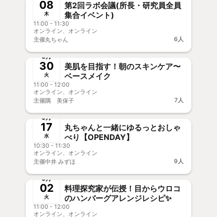
08
第2回ラボ会議(所長・研究員全員
集合イベント)
木
11:00 - 11:30
オンライン、オンライン
6人
主催
丸ちゃん
終了
新メンバー歓迎
5月
30
美肌を目指す！朝のスキンケア〜
ベースメイク
火
11:00 - 12:00
オンライン、オンライン
7人
主催
隅 美保子
終了
新メンバー歓迎
5月
17
丸ちゃんと一緒にゆるっとおしゃ
べり【OPENDAY】
水
10:30 - 11:30
オンライン、オンライン
9人
主催
中井 みずほ
終了
新メンバー歓迎
5月
02
料理探究家が伝授！目からウロコ
のハンバーグアレンジレシピ✨
火
11:00 - 12:00
オンライン、オンライン