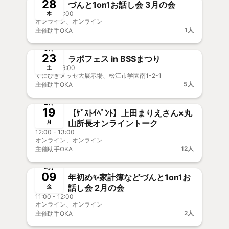
28
づんと1on1お話し会 3月の会
11:00 - 12:00
木
オンライン、オンライン
1人
主催
助手OKA
終了
新メンバー歓迎
3月
23
ラボフェス in BSSまつり
09:30 - 16:00
土
くにびきメッセ大展示場、松江市学園南1-2-1
5人
主催
助手OKA
終了
新メンバー歓迎
事前決済
2月
19
【ｹﾞｽﾄｲﾍﾞﾝﾄ】上田まりえさん×丸
山所長オンライントーク
月
12:00 - 13:00
オンライン、オンライン
12人
主催
助手OKA
終了
事前決済
2月
09
年初め✨家計簿などづんと1on1お
話し会 2月の会
金
11:00 - 12:00
オンライン、オンライン
2人
主催
助手OKA
終了
新メンバー歓迎