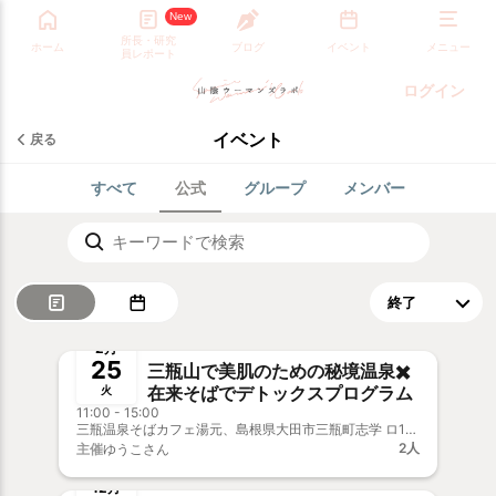
New
所長・研究
ホーム
ブログ
イベント
メニュー
員レポート
ログイン
イベント
戻る
すべて
公式
グループ
メンバー
終了
新メンバー歓迎
事前決済
2月
25
三瓶山で美肌のための秘境温泉✖️
在来そばでデトックスプログラム
火
11:00 - 15:00
三瓶温泉そばカフェ湯元、島根県大田市三瓶町志学 ロ1730-11
2人
主催
ゆうこさん
終了
新メンバー歓迎
12月