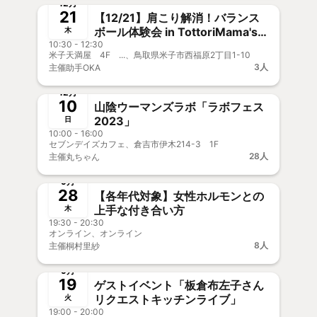
12月
21
【12/21】肩こり解消！バランス
ボール体験会 in TottoriMama's
木
10:30 - 12:30
OPENDAY
米子天満屋 4F ...、鳥取県米子市西福原2丁目1-10
3人
主催
助手OKA
終了
新メンバー歓迎
事前決済
12月
10
山陰ウーマンズラボ「ラボフェス
2023」
日
10:00 - 16:00
セブンデイズカフェ、倉吉市伊木214-3 1F
28人
主催
丸ちゃん
終了
新メンバー歓迎
事前決済
9月
28
【各年代対象】女性ホルモンとの
上手な付き合い方
木
19:30 - 20:30
オンライン、オンライン
8人
主催
桐村里紗
終了
新メンバー歓迎
事前決済
9月
19
ゲストイベント「板倉布左子さん
リクエストキッチンライブ」
火
19:00 - 20:00