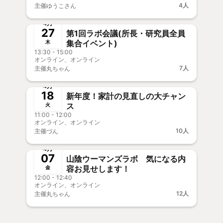
4人
主催
ゆうこさん
終了
4月
27
第1回ラボ会議(所長・研究員全員
集合イベント)
木
13:30 - 15:00
オンライン、オンライン
7人
主催
丸ちゃん
終了
新メンバー歓迎
4月
18
新年度！家計の見直しの大チャン
ス
火
11:00 - 12:00
オンライン、オンライン
10人
主催
づん
終了
4月
07
山陰ウーマンズラボ 気になる内
容お見せします！
金
12:00 - 12:40
オンライン、オンライン
12人
主催
丸ちゃん