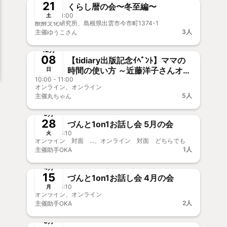
21
くらし暦の会〜冬至編〜
10:00 - 11:00
土
醗酵文化研究所、島根県出雲市今市町1374-1
3人
主催
ゆうこさん
終了
12月
08
【tidiary出版記念ｲﾍﾞﾝﾄ】ママの
時間の使い方 ～近藤洋子さんオン
日
10:00 - 11:00
ライントーク～
オンライン、オンライン
5人
主催
丸ちゃん
終了
事前決済
5月
28
づんと1on1お話し会 5月の会
12:10 - 13:10
火
オンライン 対面 ...、オンライン 対面 どちらでも
1人
主催
助手OKA
終了
事前決済
4月
15
づんと1on1お話し会 4月の会
12:10 - 13:10
月
オンライン、オンライン
2人
主催
助手OKA
終了
事前決済
3月