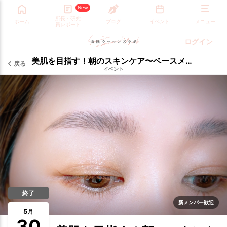
New
所長・研究
ホーム
ブログ
イベント
メニュー
員レポート
ログイン
美肌を目指す！朝のスキンケア〜ベースメイク
戻る
イベント
終了
新メンバー歓迎
5
月
30