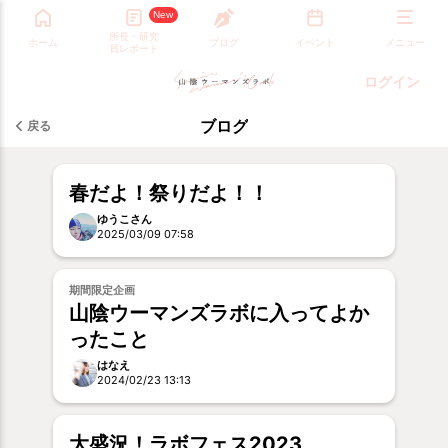
New
所長・研究
ホーム
ブログ
イベント
メニュー
員レポート
ログイン
ブログ
戻る
春だよ！祭りだよ！！
ゆうこさん
2025/03/09 07:58
期間限定企画
山陰ウーマンズラボに入ってよか
ったこと
はなえ
2024/02/23 13:13
大盛況！ラボフェス2023