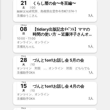
21
くらし暦の会〜冬至編〜
10:00 - 11:00
土
醗酵文化研究所、島根県出雲市今市町1374-1
3人
主催
ゆうこさん
終了
12月
08
【tidiary出版記念ｲﾍﾞﾝﾄ】ママの
時間の使い方 ～近藤洋子さんオン
日
10:00 - 11:00
ライントーク～
オンライン、オンライン
5人
主催
丸ちゃん
終了
事前決済
5月
28
づんと1on1お話し会 5月の会
12:10 - 13:10
火
オンライン 対面 ...、オンライン 対面 どちらでも
1人
主催
助手OKA
終了
事前決済
4月
15
づんと1on1お話し会 4月の会
12:10 - 13:10
月
オンライン、オンライン
2人
主催
助手OKA
終了
事前決済
3月