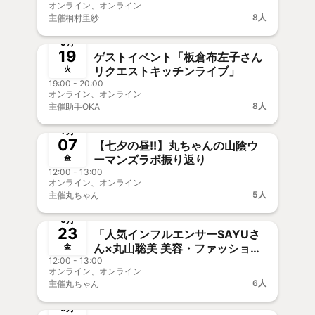
オンライン、オンライン
8人
主催
桐村里紗
終了
新メンバー歓迎
事前決済
9月
19
ゲストイベント「板倉布左子さん
リクエストキッチンライブ」
火
19:00 - 20:00
オンライン、オンライン
8人
主催
助手OKA
終了
🎥オフOK
7月
07
【七夕の昼!!】丸ちゃんの山陰ウ
ーマンズラボ振り返り
金
12:00 - 13:00
オンライン、オンライン
5人
主催
丸ちゃん
終了
事前決済
6月
23
「人気インフルエンサーSAYUさ
ん×丸山聡美 美容・ファッショ
金
12:00 - 13:00
ン・ライフスタイル」独占オンラ
オンライン、オンライン
イントーク配信！
6人
主催
丸ちゃん
終了
新メンバー歓迎
6月