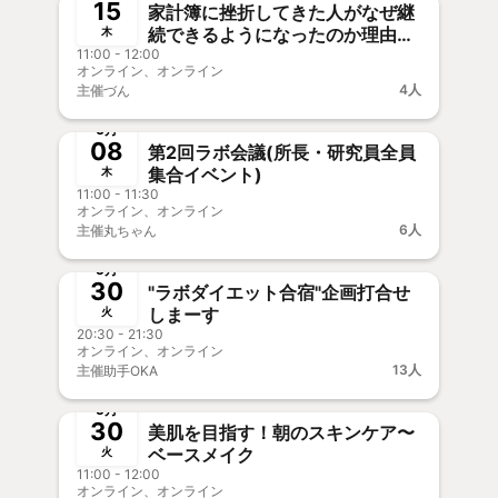
15
家計簿に挫折してきた人がなぜ継
続できるようになったのか理由を
木
11:00 - 12:00
深掘り！
オンライン、オンライン
4人
主催
づん
終了
新メンバー歓迎
6月
08
第2回ラボ会議(所長・研究員全員
集合イベント)
木
11:00 - 11:30
オンライン、オンライン
6人
主催
丸ちゃん
終了
🎥オフOK
5月
30
"ラボダイエット合宿"企画打合せ
しまーす
火
20:30 - 21:30
オンライン、オンライン
13人
主催
助手OKA
終了
新メンバー歓迎
5月
30
美肌を目指す！朝のスキンケア〜
ベースメイク
火
11:00 - 12:00
オンライン、オンライン