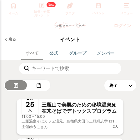
New
所長・研究
ホーム
ブログ
イベント
メニュー
員レポート
ログイン
イベント
戻る
すべて
公式
グループ
メンバー
終了
新メンバー歓迎
事前決済
2月
25
三瓶山で美肌のための秘境温泉✖️
在来そばでデトックスプログラム
火
11:00 - 15:00
三瓶温泉そばカフェ湯元、島根県大田市三瓶町志学 ロ1730-11
2人
主催
ゆうこさん
終了
新メンバー歓迎
12月