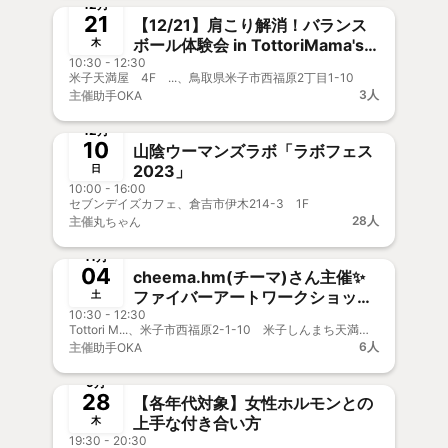
12月
21
【12/21】肩こり解消！バランス
ボール体験会 in TottoriMama's
木
10:30 - 12:30
OPENDAY
米子天満屋 4F ...、鳥取県米子市西福原2丁目1-10
3人
主催
助手OKA
終了
新メンバー歓迎
事前決済
12月
10
山陰ウーマンズラボ「ラボフェス
2023」
日
10:00 - 16:00
セブンデイズカフェ、倉吉市伊木214-3 1F
28人
主催
丸ちゃん
終了
11月
04
cheema.hm(チーマ)さん主催✨
ファイバーアートワークショップ
土
10:30 - 12:30
Vol.2
Tottori M...、米子市西福原2-1-10 米子しんまち天満屋4F
6人
主催
助手OKA
終了
新メンバー歓迎
事前決済
9月
28
【各年代対象】女性ホルモンとの
上手な付き合い方
木
19:30 - 20:30