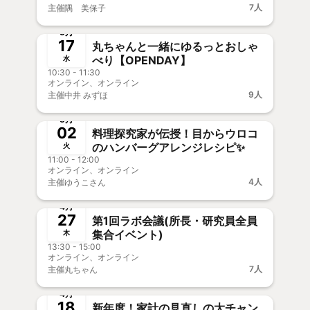
7人
主催
隅 美保子
終了
新メンバー歓迎
5月
17
丸ちゃんと一緒にゆるっとおしゃ
べり【OPENDAY】
水
10:30 - 11:30
オンライン、オンライン
9人
主催
中井 みずほ
終了
新メンバー歓迎
5月
02
料理探究家が伝授！目からウロコ
のハンバーグアレンジレシピ✨
火
11:00 - 12:00
オンライン、オンライン
4人
主催
ゆうこさん
終了
4月
27
第1回ラボ会議(所長・研究員全員
集合イベント)
木
13:30 - 15:00
オンライン、オンライン
7人
主催
丸ちゃん
終了
新メンバー歓迎
4月
18
新年度！家計の見直しの大チャン