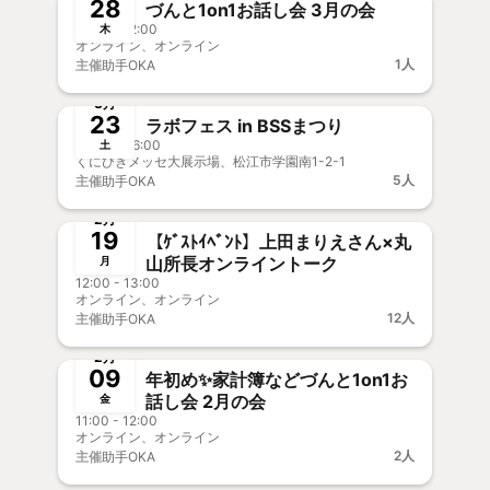
28
づんと1on1お話し会 3月の会
11:00 - 12:00
木
オンライン、オンライン
1人
主催
助手OKA
終了
新メンバー歓迎
3月
23
ラボフェス in BSSまつり
09:30 - 16:00
土
くにびきメッセ大展示場、松江市学園南1-2-1
5人
主催
助手OKA
終了
新メンバー歓迎
事前決済
2月
19
【ｹﾞｽﾄｲﾍﾞﾝﾄ】上田まりえさん×丸
山所長オンライントーク
月
12:00 - 13:00
オンライン、オンライン
12人
主催
助手OKA
終了
事前決済
2月
09
年初め✨家計簿などづんと1on1お
話し会 2月の会
金
11:00 - 12:00
オンライン、オンライン
2人
主催
助手OKA
終了
新メンバー歓迎