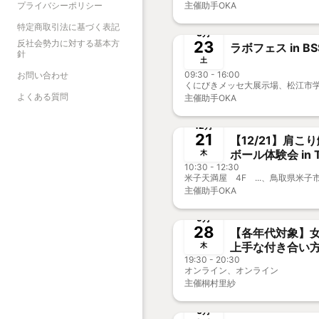
主催
助手OKA
プライバシーポリシー
終了
特定商取引法に基づく表記
3月
反社会勢力に対する基本方
23
ラボフェス in B
針
土
09:30 - 16:00
お問い合わせ
くにびきメッセ大展示場、松江市学園
よくある質問
主催
助手OKA
終了
12月
21
【12/21】肩こ
ボール体験会 in To
木
10:30 - 12:30
OPENDAY
米子天満屋 4F ...、鳥取県米子市
主催
助手OKA
終了
新
9月
28
【各年代対象】
上手な付き合い
木
19:30 - 20:30
オンライン、オンライン
主催
桐村里紗
終了
6月