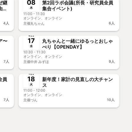
08
ぜ継
第2回ラボ会議(所長・研究員全員
由を
集合イベント)
木
11:00 - 11:30
オンライン、オンライン
4人
6人
主催
丸ちゃん
終了
ー歓迎
新メンバー歓迎
5月
17
ア〜
丸ちゃんと一緒にゆるっとおしゃ
べり【OPENDAY】
水
10:30 - 11:30
オンライン、オンライン
7人
9人
主催
中井 みずほ
終了
新メンバー歓迎
4月
18
全員
新年度！家計の見直しの大チャン
ス
火
11:00 - 12:00
オンライン、オンライン
7人
10人
主催
づん