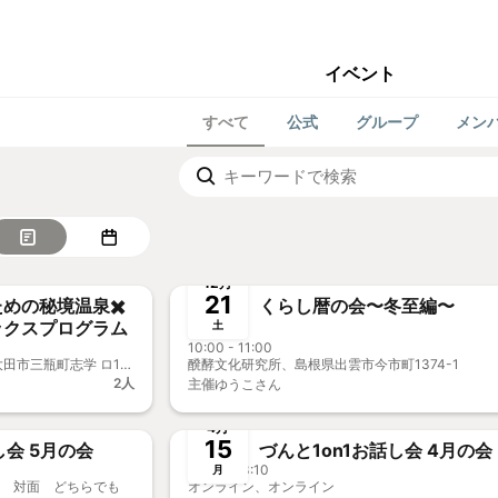
イベント
すべて
公式
グループ
メン
終了
メンバー歓迎
事前決済
新メンバ
12月
21
めの秘境温泉✖️
くらし暦の会〜冬至編〜
ックスプログラム
土
10:00 - 11:00
三瓶温泉そばカフェ湯元、島根県大田市三瓶町志学 ロ1730-11
醗酵文化研究所、島根県出雲市今市町1374-1
2人
主催
ゆうこさん
終了
事前決済
事
4月
15
づんと1on1お話し会 5月の会
づんと1on1お話し会 4月の会
12:10 - 13:10
月
ン 対面 どちらでも
オンライン、オンライン