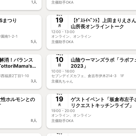
1人
主催
助手OKA
終了
新メンバー歓迎
新メンバー歓迎
事
2月
19
SSまつり
【ｹﾞｽﾄｲﾍﾞﾝﾄ】上田まりえさ
山所長オンライントーク
月
12:00 - 13:00
南1-2-1
オンライン、オンライン
5人
主催
助手OKA
終了
新メンバー歓迎
新メンバー歓迎
事
12月
10
り解消！バランス
山陰ウーマンズラボ「ラボフ
ttoriMama's
2023」
日
10:00 - 16:00
西福原2丁目1-10
セブンデイズカフェ、倉吉市伊木214-3 1F
3人
主催
丸ちゃん
終了
メンバー歓迎
事前決済
新メンバー歓迎
事
9月
19
女性ホルモンとの
ゲストイベント「板倉布左子
方
リクエストキッチンライブ」
火
19:00 - 20:00
オンライン、オンライン
8人
主催
助手OKA
終了
事前決済
新メンバ
6月