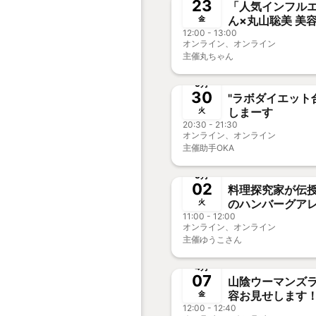
23
「人気インフルエ
ん×丸山聡美 美容・ファッショ
金
12:00 - 13:00
ン・ライフスタ
オンライン、オンライン
イントーク配信
主催
丸ちゃん
終了
5月
30
"ラボダイエット
しまーす
火
20:30 - 21:30
オンライン、オンライン
主催
助手OKA
終了
5月
02
料理探究家が伝
のハンバーグア
火
11:00 - 12:00
オンライン、オンライン
主催
ゆうこさん
終了
4月
07
山陰ウーマンズ
容お見せします
金
12:00 - 12:40