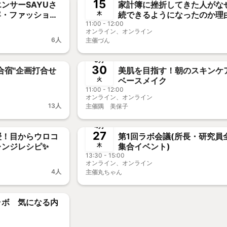
15
ンサーSAYUさ
家計簿に挫折してきた人がな
続できるようになったのか理
木
イル」独占オンラ
11:00 - 12:00
深掘り！
オンライン、オンライン
！
6人
主催
づん
終了
🎥オフOK
新メンバ
5月
30
合宿"企画打合せ
美肌を目指す！朝のスキンケ
ベースメイク
火
11:00 - 12:00
オンライン、オンライン
13人
主催
隅 美保子
終了
新メンバー歓迎
4月
27
授！目からウロコ
第1回ラボ会議(所長・研究員
レンジレシピ✨
集合イベント)
木
13:30 - 15:00
オンライン、オンライン
4人
主催
丸ちゃん
ラボ 気になる内
！