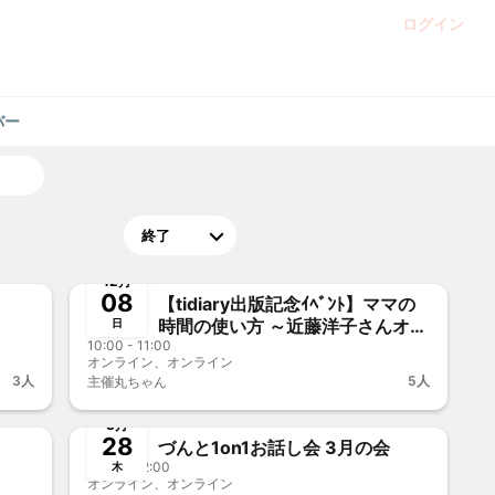
ログイン
バー
終了
ー歓迎
12月
08
【tidiary出版記念ｲﾍﾞﾝﾄ】ママの
時間の使い方 ～近藤洋子さんオン
日
10:00 - 11:00
ライントーク～
オンライン、オンライン
3人
5人
主催
丸ちゃん
終了
前決済
事前決済
3月
28
づんと1on1お話し会 3月の会
11:00 - 12:00
木
オンライン、オンライン