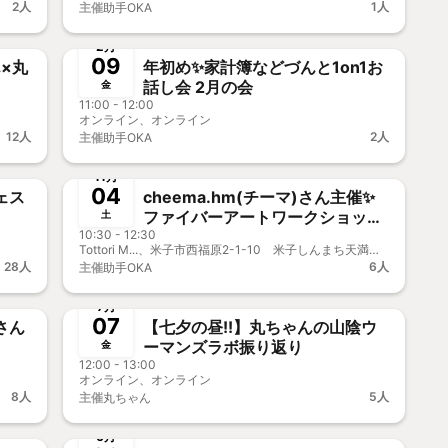
2人
1人
主催
助手OKA
終了
前決済
事前決済
2月
09
ん×丸
年初め✨家計簿などづんと1on1お
話し会 2月の会
金
11:00 - 12:00
オンライン、オンライン
12人
2人
主催
助手OKA
終了
前決済
11月
04
ェス
cheema.hm(チーマ)さん主催✨
ファイバーアートワークショップ
土
10:30 - 12:30
Vol.2
Tottori M...、米子市西福原2-1-10 米子しんまち天満屋4F
28人
6人
主催
助手OKA
終了
前決済
🎥オフOK
7月
07
さん
【七夕の昼!!】丸ちゃんの山陰ウ
ーマンズラボ振り返り
金
12:00 - 13:00
オンライン、オンライン
8人
5人
主催
丸ちゃん
終了
ー歓迎
新メンバー歓迎
6月