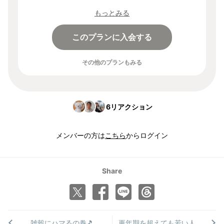
ド「lab」を入力することで、登録から30日間無料でご利用い
もっとみる
ただけます。
このプランに入会する
その他のプランもみる
6
リアクション
メンバーの方は
こちら
からログイン
Share
雑穀にハマるの巻🎵
更年期を超えても若い人と老ける人の最大の違いはコレだ！