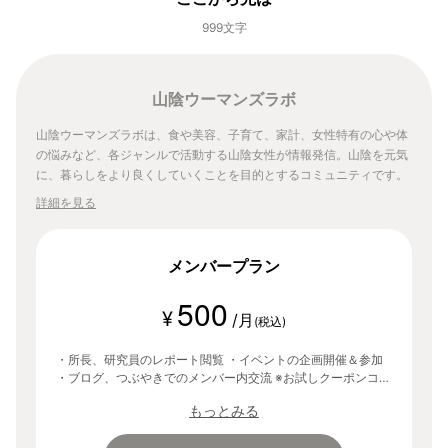
999文字
山陰ウーマンズラボ
山陰ウーマンズラボは、食や美容、子育て、家計、女性特有の心や体
の悩みなど、各ジャンルで活動する山陰女性が情報発信。山陰を元気
に、暮らしをより良くしていくことを目的とするコミュニティです。
詳細を見る
メンバープラン
500
¥
/月
(税込)
・所長、研究員のレポート閲覧 ・イベントの企画開催＆参加
・ブログ、つぶやきでのメンバー内交流 ※お試しクーポンコー
ド「lab」を入力することで、登録から30日間無料でご利用い
もっとみる
ただけます。