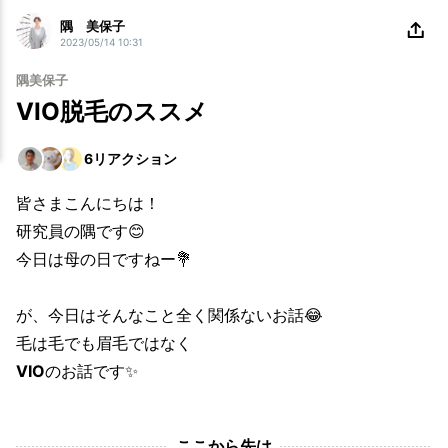
隅 美保子
2023/05/14 10:31
隅美保子
VIO脱毛のススメ
6
リアクション
皆さまこんにちは！
研究員の隅です😊
今日は母の日ですねー💐
が、今日はそんなこと全く関係ないお話😂
毛は毛でも眉毛ではなく
VIO
のお話です✨
ここから先は