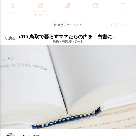
所長・研究
ホーム
ブログ
イベント
メニュー
員レポート
ログイン
#65 鳥取で暮らすママたちの声を、白書にしたい話
戻る
所長・研究員レポート