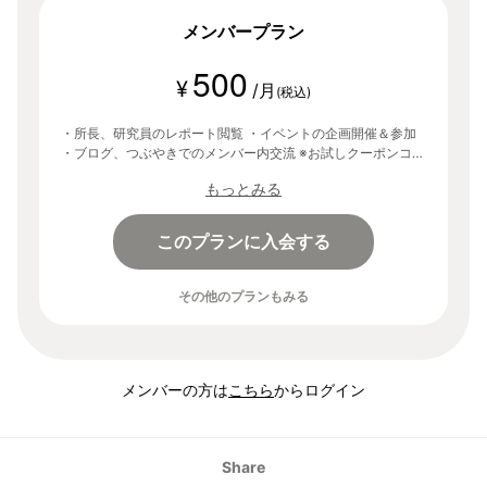
メンバープラン
500
¥
/月
(税込)
・所長、研究員のレポート閲覧 ・イベントの企画開催＆参加
・ブログ、つぶやきでのメンバー内交流 ※お試しクーポンコー
ド「lab」を入力することで、登録から30日間無料でご利用い
もっとみる
ただけます。
このプランに入会する
その他のプランもみる
メンバーの方は
こちら
からログイン
Share