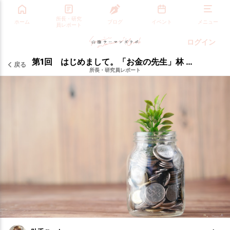
所長・研究
ホーム
ブログ
イベント
メニュー
員レポート
ログイン
第1回 はじめまして。「お金の先生」林 直樹です
戻る
所長・研究員レポート