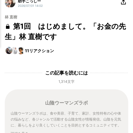
助手こっしー
2026/07/01 14:02
林 直樹
第1回 はじめまして。「お金の先
生」林 直樹です
11
リアクション
この記事を読むには
1,314文字
山陰ウーマンズラボ
山陰ウーマンズラボは、食や美容、子育て、家計、女性特有の心や体
の悩みなど、各ジャンルで活動する山陰女性が情報発信。山陰を元気
に、暮らしをより良くしていくことを目的とするコミュニティです。