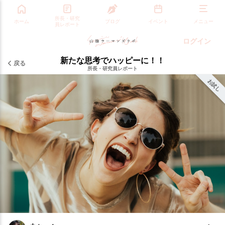
所長・研究
ホーム
ブログ
イベント
メニュー
員レポート
ログイン
新たな思考でハッピーに！！
戻る
所長・研究員レポート
お試し