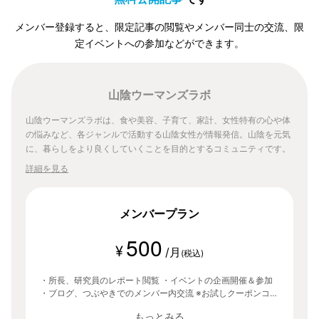
メンバー登録すると、限定記事の閲覧やメンバー同士の交流、限
定イベントへの参加などができます。
山陰ウーマンズラボ
山陰ウーマンズラボは、食や美容、子育て、家計、女性特有の心や体
の悩みなど、各ジャンルで活動する山陰女性が情報発信。山陰を元気
に、暮らしをより良くしていくことを目的とするコミュニティです。
詳細を見る
メンバープラン
500
¥
/月
(税込)
・所長、研究員のレポート閲覧 ・イベントの企画開催＆参加
・ブログ、つぶやきでのメンバー内交流 ※お試しクーポンコー
ド「lab」を入力することで、登録から30日間無料でご利用い
もっとみる
ただけます。