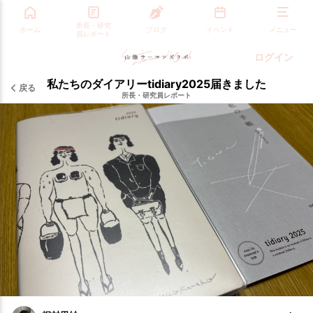
所長・研究
ホーム
ブログ
イベント
メニュー
員レポート
ログイン
私たちのダイアリーtidiary2025届きました
戻る
所長・研究員レポート