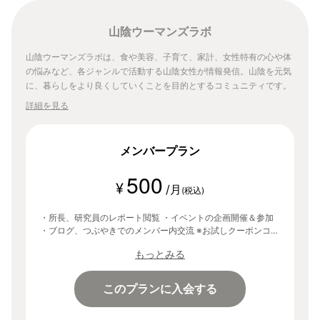
山陰ウーマンズラボ
山陰ウーマンズラボは、食や美容、子育て、家計、女性特有の心や体
の悩みなど、各ジャンルで活動する山陰女性が情報発信。山陰を元気
に、暮らしをより良くしていくことを目的とするコミュニティです。
詳細を見る
メンバープラン
500
¥
/月
(税込)
・所長、研究員のレポート閲覧 ・イベントの企画開催＆参加
・ブログ、つぶやきでのメンバー内交流 ※お試しクーポンコー
ド「lab」を入力することで、登録から30日間無料でご利用い
もっとみる
ただけます。
このプランに入会する