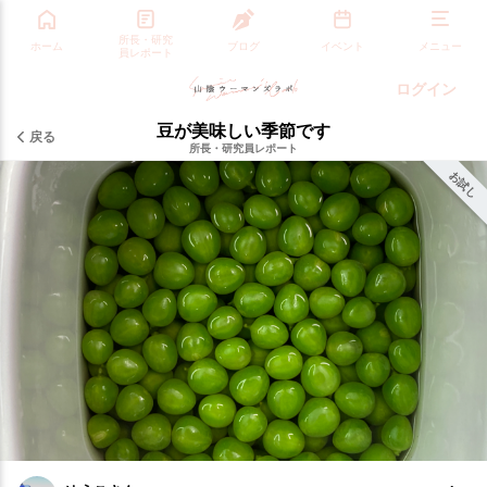
所長・研究
ホーム
ブログ
イベント
メニュー
員レポート
ログイン
豆が美味しい季節です
戻る
所長・研究員レポート
お試し