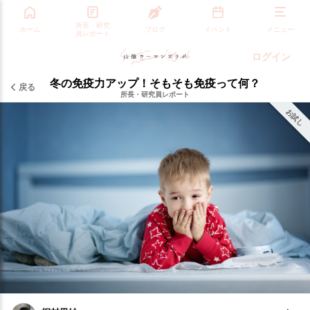
所長・研究
ホーム
ブログ
イベント
メニュー
員レポート
ログイン
冬の免疫力アップ！そもそも免疫って何？
戻る
所長・研究員レポート
お試し